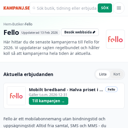
SÖK
Kampanj.se
Hem
›
Butiker
›
Fello
Fello
Besök webbsida
Uppdaterad
13 Feb 2026
Här hittar du de senaste kampanjerna till Fello för
2026. Vi uppdaterar sajten regelbundet och håller
koll så att kampanjerna hela tiden är aktuella.
Aktuella erbjudanden
Lista
Kort
Mobilt bredband - Halva priset i 4 månader! 5 GB:
Fello
Gäller t.o.m.
2026-12-31
Till kampanjen →
Fello är ett mobilabonnemang utan bindningstid och
uppsägningstid! Alltid fria samtal, SMS och MMS - du