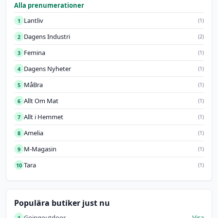
Valfritt
Mobilt
Alla prenumerationer
abonn…
bredban…
Lantliv
1
(1)
Dagens Industri
2
(2)
Femina
3
(1)
Dagens Nyheter
4
(1)
MåBra
5
(1)
Allt Om Mat
6
(1)
Allt i Hemmet
7
(1)
Amelia
8
(1)
M-Magasin
9
(1)
Tara
10
(1)
Populära butiker just nu
Goingoutdoor
Visa
1