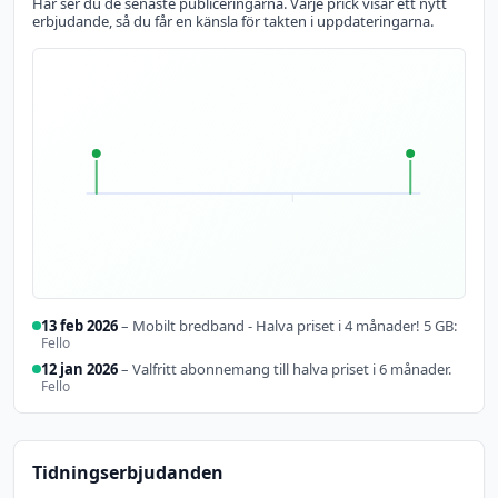
Här ser du de senaste publiceringarna. Varje prick visar ett nytt
erbjudande, så du får en känsla för takten i uppdateringarna.
13 feb 2026
– Mobilt bredband - Halva priset i 4 månader! 5 GB:
Fello
12 jan 2026
– Valfritt abonnemang till halva priset i 6 månader.
Fello
Tidningserbjudanden
12 jan
13 feb
2026
2026