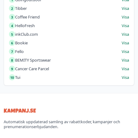
Tibber
Visa
2
Coffee Friend
Visa
3
HelloFresh
Visa
4
inkClub.com
Visa
5
Bookie
Visa
6
Fello
Visa
7
BEMITY Sportswear
Visa
8
Cancer Care Parcel
Visa
9
Tui
Visa
10
Automatisk uppdaterad samling av rabattkoder, kampanjer och
prenumerationserbjudanden.