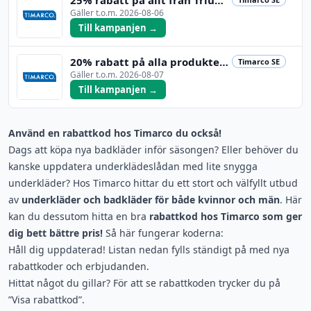
Gäller t.o.m.
2026-08-06
Till kampanjen →
20% rabatt på alla produkter från Elomi. Kan inte
Timarco SE
Gäller t.o.m.
2026-08-07
Till kampanjen →
Använd en rabattkod hos Timarco du också!
Dags att köpa nya badkläder inför säsongen? Eller behöver du
kanske uppdatera underklädeslådan med lite snygga
underkläder? Hos Timarco hittar du ett stort och välfyllt utbud
av
underkläder och badkläder för både kvinnor och män
. Här
kan du dessutom hitta en bra
rabattkod hos Timarco som ger
dig bett bättre pris!
Så här fungerar koderna:
Håll dig uppdaterad! Listan nedan fylls ständigt på med nya
rabattkoder och erbjudanden.
Hittat något du gillar? För att se rabattkoden trycker du på
”Visa rabattkod”.