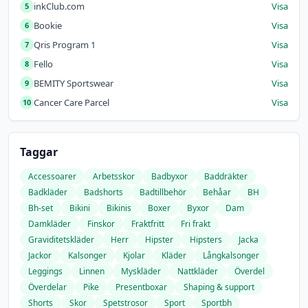
inkClub.com
Visa
5
Bookie
Visa
6
Qris Program 1
Visa
7
Fello
Visa
8
BEMITY Sportswear
Visa
9
Cancer Care Parcel
Visa
10
Taggar
Accessoarer
Arbetsskor
Badbyxor
Baddräkter
Badkläder
Badshorts
Badtillbehör
Behåar
BH
Bh-set
Bikini
Bikinis
Boxer
Byxor
Dam
Damkläder
Finskor
Fraktfritt
Fri frakt
Graviditetskläder
Herr
Hipster
Hipsters
Jacka
Jackor
Kalsonger
Kjolar
Kläder
Långkalsonger
Leggings
Linnen
Myskläder
Nattkläder
Överdel
Överdelar
Pike
Presentboxar
Shaping & support
Shorts
Skor
Spetstrosor
Sport
Sportbh