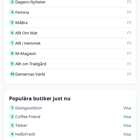
Dagens Nyheter
3
(1)
Femina
4
(1)
MåBra
5
(1)
Allt Om Mat
6
(1)
Allt i Hemmet
7
(1)
M-Magasin
8
(1)
Allt om Trädgård
9
(1)
Damernas Värld
10
(1)
Populära butiker just nu
Goingoutdoor
Visa
1
Coffee Friend
Visa
2
Tibber
Visa
3
HelloFresh
Visa
4