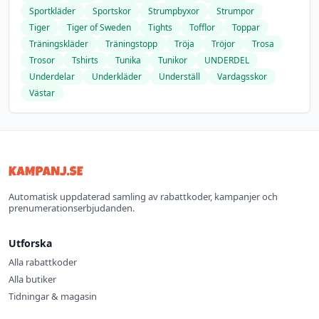
Sportkläder
Sportskor
Strumpbyxor
Strumpor
Tiger
Tiger of Sweden
Tights
Tofflor
Toppar
Träningskläder
Träningstopp
Tröja
Tröjor
Trosa
Trosor
Tshirts
Tunika
Tunikor
UNDERDEL
Underdelar
Underkläder
Underställ
Vardagsskor
Västar
Automatisk uppdaterad samling av rabattkoder, kampanjer och
prenumerationserbjudanden.
Utforska
Alla rabattkoder
Alla butiker
Tidningar & magasin