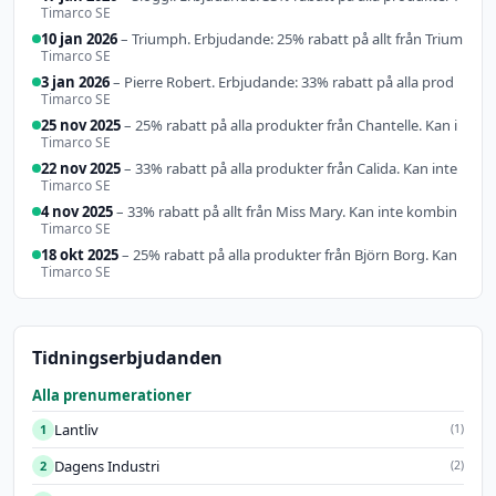
22
25
10 jan
7 feb 2026
19 jul
25 jul
Timarco SE
rabatt
Erbjud…
rabatt
r…
nov
nov
2026
2026
2026
Erbjudande:
på …
på …
2025
2025
10 jan 2026
– Triumph. Erbjudande: 25% rabatt på allt från Trium
33…
Triumph.
20%
40%
Erbju…
rabatt
rabatt
33%
25%
Timarco SE
på …
på …
rabatt
rabatt
på …
på …
3 jan 2026
– Pierre Robert. Erbjudande: 33% rabatt på alla prod
Timarco SE
25 nov 2025
– 25% rabatt på alla produkter från Chantelle. Kan i
Timarco SE
22 nov 2025
– 33% rabatt på alla produkter från Calida. Kan inte
Timarco SE
4 nov 2025
– 33% rabatt på allt från Miss Mary. Kan inte kombin
Timarco SE
18 okt 2025
– 25% rabatt på alla produkter från Björn Borg. Kan
Timarco SE
Tidningserbjudanden
Alla prenumerationer
Lantliv
1
(1)
Dagens Industri
2
(2)