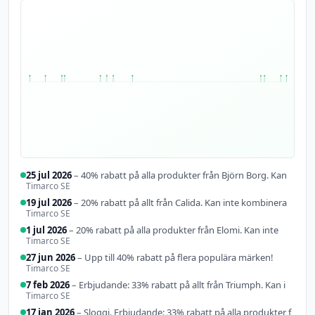
25 jul 2026
– 40% rabatt på alla produkter från Björn Borg. Kan
Timarco SE
19 jul 2026
– 20% rabatt på allt från Calida. Kan inte kombinera
Timarco SE
1 jul 2026
– 20% rabatt på alla produkter från Elomi. Kan inte
Timarco SE
27 jun 2026
– Upp till 40% rabatt på flera populära märken!
18
3 jan
27
Timarco SE
okt
2026
jun
7 feb 2026
– Erbjudande: 33% rabatt på allt från Triumph. Kan i
2025
2026
Pierre
4 nov
17 jan
1 jul
Timarco SE
Robert.
25%
Upp
2025
2026
2026
…
rabatt
till
17 jan 2026
– Sloggi. Erbjudande: 33% rabatt på alla produkter f
33%
Sloggi.
20%
på …
40%