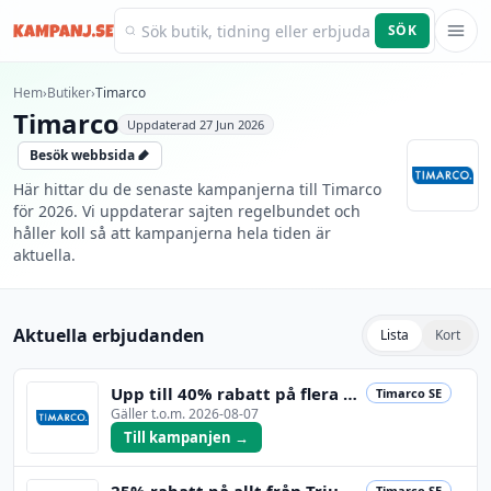
SÖK
Kampanj.se
Hem
›
Butiker
›
Timarco
Timarco
Uppdaterad
27 Jun 2026
Besök webbsida
Här hittar du de senaste kampanjerna till Timarco
för 2026. Vi uppdaterar sajten regelbundet och
håller koll så att kampanjerna hela tiden är
aktuella.
Aktuella erbjudanden
Lista
Kort
Upp till 40% rabatt på flera populära märken!
Timarco SE
Gäller t.o.m.
2026-08-07
Till kampanjen →
25% rabatt på allt från Triumph. Kan inte kombiner
Timarco SE