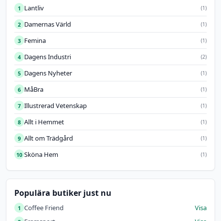
Lantliv
1
(1)
Damernas Värld
2
(1)
Femina
3
(1)
Dagens Industri
4
(2)
Dagens Nyheter
5
(1)
MåBra
6
(1)
Illustrerad Vetenskap
7
(1)
Allt i Hemmet
8
(1)
Allt om Trädgård
9
(1)
Sköna Hem
10
(1)
Populära butiker just nu
Coffee Friend
Visa
1