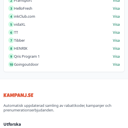
Framsport
Visa
2
HelloFresh
Visa
3
inkClub.com
Visa
4
vidaXL
Visa
5
TT
Visa
6
Tibber
Visa
7
HENRIK
Visa
8
Qris Program 1
Visa
9
Goingoutdoor
Visa
10
Automatisk uppdaterad samling av rabattkoder, kampanjer och
prenumerationserbjudanden.
Utforska