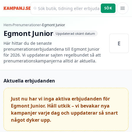
SÖK
Kampanj.se
Hem
›
Prenumerationer
›
Egmont Junior
Egmont Junior
Uppdaterad
okänt datum
E
Här hittar du de senaste
prenumerationserbjudandena till Egmont Junior
för 2026. Vi uppdaterar sajten regelbundet så att
prenumerationskampanjerna alltid är aktuella.
Aktuella erbjudanden
Just nu har vi inga aktiva erbjudanden för
Egmont Junior. Håll utkik – vi bevakar nya
kampanjer varje dag och uppdaterar så snart
något dyker upp.