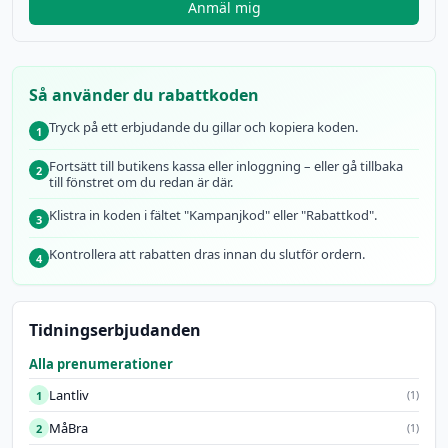
Anmäl mig
Så använder du rabattkoden
Tryck på ett erbjudande du gillar och kopiera koden.
1
Fortsätt till butikens kassa eller inloggning – eller gå tillbaka
2
till fönstret om du redan är där.
Klistra in koden i fältet "Kampanjkod" eller "Rabattkod".
3
Kontrollera att rabatten dras innan du slutför ordern.
4
Tidningserbjudanden
Alla prenumerationer
Lantliv
1
(1)
MåBra
2
(1)