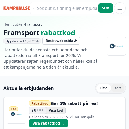
SÖK
Kampanj.se
Hem
›
Butiker
›
Framsport
Framsport
rabattkod
Besök webbsida
Uppdaterad
1 Jul 2026
Här hittar du de senaste erbjudandena och
rabattkoderna till Framsport för 2026. Vi
uppdaterar sajten regelbundet och håller koll så
att kampanjerna hela tiden är aktuella.
Aktuella erbjudanden
Lista
Kort
Ger 5% rabatt på rea!
Rabattkod
Kod
Visa kod
SU***
Gäller t.o.m.
2026-08-15
. Villkor kan gälla.
Visa rabattkod →