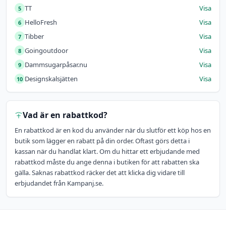
TT
Visa
5
HelloFresh
Visa
6
Tibber
Visa
7
Goingoutdoor
Visa
8
Dammsugarpåsar.nu
Visa
9
Designskalsjätten
Visa
10
Vad är en rabattkod?
En rabattkod är en kod du använder när du slutför ett köp hos en
butik som lägger en rabatt på din order. Oftast görs detta i
kassan när du handlat klart. Om du hittar ett erbjudande med
rabattkod måste du ange denna i butiken för att rabatten ska
gälla. Saknas rabattkod räcker det att klicka dig vidare till
erbjudandet från Kampanj.se.