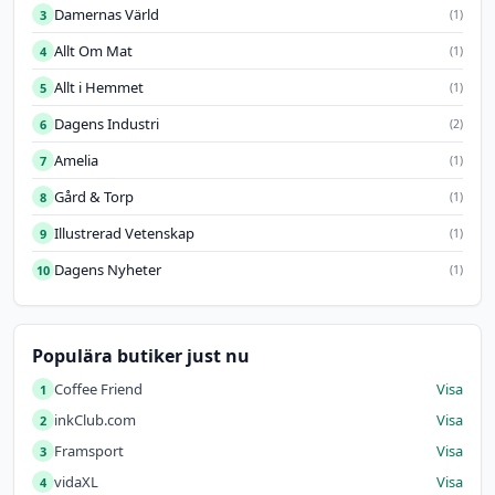
Damernas Värld
3
(1)
Allt Om Mat
4
(1)
Allt i Hemmet
5
(1)
Dagens Industri
6
(2)
Amelia
7
(1)
Gård & Torp
8
(1)
Illustrerad Vetenskap
9
(1)
Dagens Nyheter
10
(1)
Populära butiker just nu
Coffee Friend
Visa
1
inkClub.com
Visa
2
Framsport
Visa
3
vidaXL
Visa
4