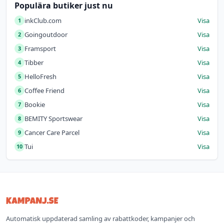
Populära butiker just nu
inkClub.com
Visa
1
Goingoutdoor
Visa
2
Framsport
Visa
3
Tibber
Visa
4
HelloFresh
Visa
5
Coffee Friend
Visa
6
Bookie
Visa
7
BEMITY Sportswear
Visa
8
Cancer Care Parcel
Visa
9
Tui
Visa
10
Automatisk uppdaterad samling av rabattkoder, kampanjer och