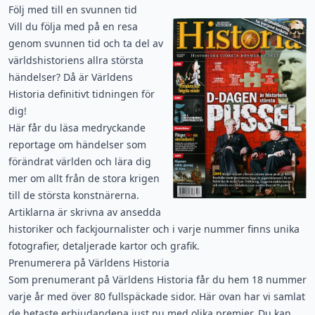
Följ med till en svunnen tid
Vill du följa med på en resa
genom svunnen tid och ta del av
världshistoriens allra största
händelser? Då är Världens
Historia definitivt tidningen för
dig!
Här får du läsa medryckande
reportage om händelser som
förändrat världen och lära dig
mer om allt från de stora krigen
till de största konstnärerna.
Artiklarna är skrivna av ansedda
historiker och fackjournalister och i varje nummer finns unika
fotografier, detaljerade kartor och grafik.
Prenumerera på Världens Historia
Som prenumerant på Världens Historia får du hem 18 nummer
varje år med över 80 fullspäckade sidor. Här ovan har vi samlat
de hetaste erbjudandena just nu med olika premier. Du kan