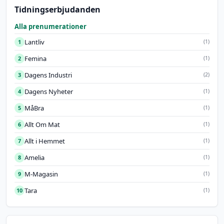
Tidningserbjudanden
Alla prenumerationer
Lantliv
1
(1)
Femina
2
(1)
Dagens Industri
3
(2)
Dagens Nyheter
4
(1)
MåBra
5
(1)
Allt Om Mat
6
(1)
Allt i Hemmet
7
(1)
Amelia
8
(1)
M-Magasin
9
(1)
Tara
10
(1)