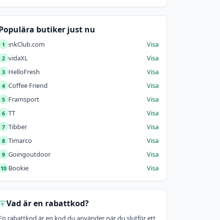
Populära butiker just nu
inkClub.com
Visa
1
vidaXL
Visa
2
HelloFresh
Visa
3
Coffee Friend
Visa
4
Framsport
Visa
5
TT
Visa
6
Tibber
Visa
7
Timarco
Visa
8
Goingoutdoor
Visa
9
Bookie
Visa
10
Vad är en rabattkod?
En rabattkod är en kod du använder när du slutför ett