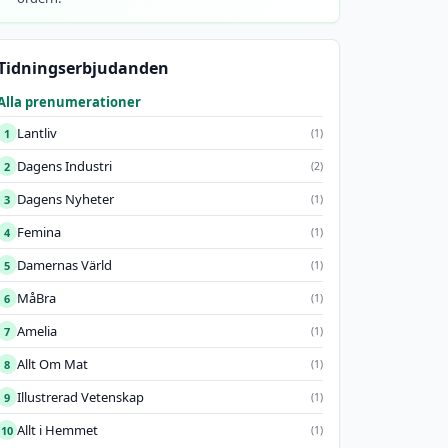
Tidningserbjudanden
Alla prenumerationer
Lantliv
1
(1)
Dagens Industri
2
(2)
Dagens Nyheter
3
(1)
Femina
4
(1)
Damernas Värld
5
(1)
MåBra
6
(1)
Amelia
7
(1)
Allt Om Mat
8
(1)
Illustrerad Vetenskap
9
(1)
Allt i Hemmet
10
(1)