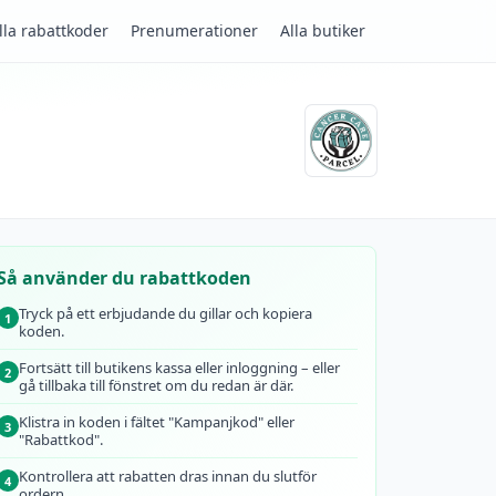
lla rabattkoder
Prenumerationer
Alla butiker
Så använder du rabattkoden
Tryck på ett erbjudande du gillar och kopiera
1
koden.
Fortsätt till butikens kassa eller inloggning – eller
2
gå tillbaka till fönstret om du redan är där.
Klistra in koden i fältet "Kampanjkod" eller
3
"Rabattkod".
Kontrollera att rabatten dras innan du slutför
4
ordern.