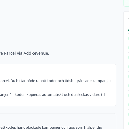
re Parcel via AddRevenue.
 Parcel. Du hittar både rabattkoder och tidsbegränsade kampanjer.
anjen" – koden kopieras automatiskt och du skickas vidare till
rabattkoder, handplockade kampanjer och tips som hjälper dig