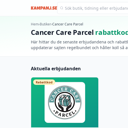
Kampanj.se
Hem
›
Butiker
›
Cancer Care Parcel
Cancer Care Parcel
rabattko
Här hittar du de senaste erbjudandena och rabattko
uppdaterar sajten regelbundet och håller koll så a
Aktuella erbjudanden
Rabattkod