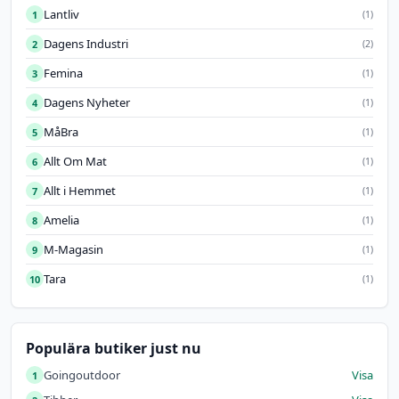
Lantliv
1
(1)
Dagens Industri
2
(2)
Femina
3
(1)
Dagens Nyheter
4
(1)
MåBra
5
(1)
Allt Om Mat
6
(1)
Allt i Hemmet
7
(1)
Amelia
8
(1)
M-Magasin
9
(1)
Tara
10
(1)
Populära butiker just nu
Goingoutdoor
Visa
1