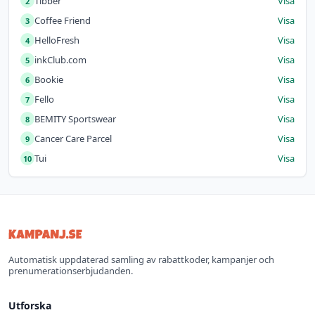
Tibber
Visa
2
Coffee Friend
Visa
3
HelloFresh
Visa
4
inkClub.com
Visa
5
Bookie
Visa
6
Fello
Visa
7
BEMITY Sportswear
Visa
8
Cancer Care Parcel
Visa
9
Tui
Visa
10
Automatisk uppdaterad samling av rabattkoder, kampanjer och
prenumerationserbjudanden.
Utforska