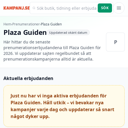
SÖK
Kampanj.se
Hem
›
Prenumerationer
›
Plaza Guiden
Plaza Guiden
Uppdaterad
okänt datum
P
Här hittar du de senaste
prenumerationserbjudandena till Plaza Guiden för
2026. Vi uppdaterar sajten regelbundet så att
prenumerationskampanjerna alltid är aktuella.
Aktuella erbjudanden
Just nu har vi inga aktiva erbjudanden för
Plaza Guiden. Håll utkik – vi bevakar nya
kampanjer varje dag och uppdaterar så snart
något dyker upp.