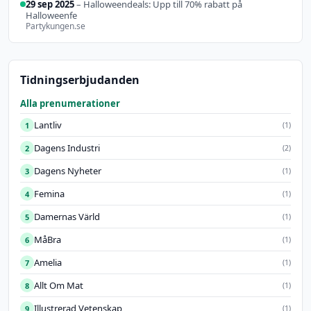
29 sep 2025
– Halloweendeals: Upp till 70% rabatt på
Halloweenfe
Partykungen.se
Tidningserbjudanden
Alla prenumerationer
Lantliv
1
(1)
Dagens Industri
2
(2)
Dagens Nyheter
3
(1)
Femina
4
(1)
Damernas Värld
5
(1)
MåBra
6
(1)
Amelia
7
(1)
Allt Om Mat
8
(1)
Illustrerad Vetenskap
9
(1)