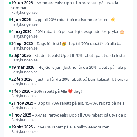
19 jun 2026
– Sommardeals! Upp till 70% rabatt på utvalda
sommar
Partykungen.se
29 sep 2025
1 feb
24
13 jul
6 jun 2026
– Upp till 20% rabatt på midsommarfesten! ☀️
2026
apr
2026
Partykungen.se
Halloweendeals…
2026
20%
Pride-
19
22
4 maj
4 maj 2026
– 20% rabatt på personligt designade festprylar 🎂
rabatt
sminksti…
Dags
okt
feb
2026
på …
Partykungen.se
för
2025
2026
20%
fest?…
1 nov
21
19 mar
3 apr 2026
19 jun 2026
6
29
24 apr 2026
– Dags för fest?🥳 Upp till 70% rabatt* på alla ball
rabatt
20–
Just
2025
nov
2026
jun
jun
Studentdeals!
Sommardeals!
på …
60%
nu
Partykungen.se
2025
2026
2026
…
U…
X-Mas
Hej
rabatt
får
Partydea…
Gullefjun!…
…
Upp
du…
Upp
Få
3 apr 2026
– Studentdeals! Upp till 70% rabatt på utvalda festa
till
till
upp
Partykungen.se
70%
20%
till
r…
r…
70…
19 mar 2026
– Hej Gullefjun! Just nu får du 20% rabatt på hela p
Partykungen.se
22 feb 2026
– Just nu får du 20% rabatt på barnkalaset! Utforska
Partykungen.se
1 feb 2026
– 20% rabatt på Alla ❤️ dag!
Partykungen.se
21 nov 2025
– Upp till 70% rabatt på allt. 15-70% rabatt på hela
Partykungen.se
1 nov 2025
– X-Mas Partydeals! Upp till 70% rabatt på utvalda p
Partykungen.se
19 okt 2025
– 20–60% rabatt på alla halloweendräkter!
Partykungen.se