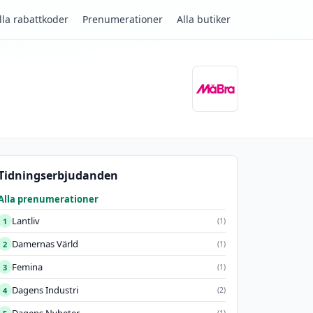
lla rabattkoder
Prenumerationer
Alla butiker
Tidningserbjudanden
Alla prenumerationer
Lantliv
1
(1)
Damernas Värld
2
(1)
Femina
3
(1)
Dagens Industri
4
(2)
(1)