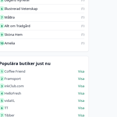
Dagens Nyheter
5
Illustrerad Vetenskap
6
(1)
MåBra
7
(1)
Allt om Trädgård
8
(1)
Sköna Hem
9
(1)
Amelia
10
(1)
Populära butiker just nu
Coffee Friend
Visa
1
Framsport
Visa
2
inkClub.com
Visa
3
HelloFresh
Visa
4
vidaXL
Visa
5
TT
Visa
6
Tibber
Visa
7