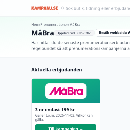
Kampanj.se
Hem
›
Prenumerationer
›
MåBra
MåBra
Besök webbsida
Uppdaterad
3 Nov 2025
Här hittar du de senaste prenumerationserbjudand
regelbundet så att prenumerationskampanjerna allt
Aktuella erbjudanden
3 nr endast 199 kr
Gäller t.o.m.
2026-11-03
. Villkor kan
gälla.
Till kampanjen →