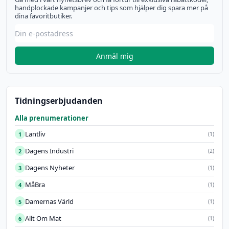
handplockade kampanjer och tips som hjälper dig spara mer på
dina favoritbutiker.
Anmäl mig
Tidningserbjudanden
Alla prenumerationer
Lantliv
1
(1)
Dagens Industri
2
(2)
Dagens Nyheter
3
(1)
MåBra
4
(1)
Damernas Värld
5
(1)
Allt Om Mat
6
(1)