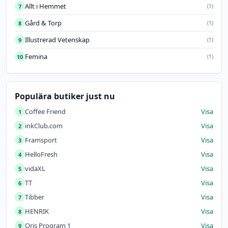
Allt i Hemmet
7
(1)
Gård & Torp
8
(1)
Illustrerad Vetenskap
9
(1)
Femina
10
(1)
Populära butiker just nu
Coffee Friend
Visa
1
inkClub.com
Visa
2
Framsport
Visa
3
HelloFresh
Visa
4
vidaXL
Visa
5
TT
Visa
6
Tibber
Visa
7
HENRIK
Visa
8
Qris Program 1
Visa
9