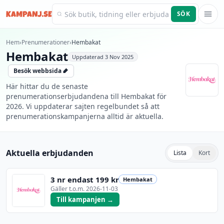
SÖK
Kampanj.se
Hem
›
Prenumerationer
›
Hembakat
Hembakat
Uppdaterad
3 Nov 2025
Besök webbsida
Här hittar du de senaste
prenumerationserbjudandena till Hembakat för
2026. Vi uppdaterar sajten regelbundet så att
prenumerationskampanjerna alltid är aktuella.
Aktuella erbjudanden
Lista
Kort
3 nr endast 199 kr
Hembakat
Gäller t.o.m.
2026-11-03
Till kampanjen →