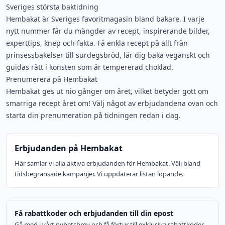
Sveriges största baktidning
Hembakat är Sveriges favoritmagasin bland bakare. I varje
nytt nummer får du mängder av recept, inspirerande bilder,
experttips, knep och fakta. Få enkla recept på allt från
prinsessbakelser till surdegsbröd, lär dig baka veganskt och
guidas rätt i konsten som är tempererad choklad.
Prenumerera på Hembakat
Hembakat ges ut nio gånger om året, vilket betyder gott om
smarriga recept året om! Välj något av erbjudandena ovan och
starta din prenumeration på tidningen redan i dag.
Erbjudanden på Hembakat
Här samlar vi alla aktiva erbjudanden för Hembakat. Välj bland
tidsbegränsade kampanjer. Vi uppdaterar listan löpande.
Få rabattkoder och erbjudanden till din epost
Gå med i vårt nyhetsbrev och få förtur till exklusiva rabattkoder,