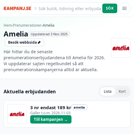
SÖK
Kampanj.se
Hem
›
Prenumerationer
›
Amelia
Amelia
Uppdaterad
3 Nov 2025
Besök webbsida
Här hittar du de senaste
prenumerationserbjudandena till Amelia för 2026.
Vi uppdaterar sajten regelbundet så att
prenumerationskampanjerna alltid är aktuella.
Aktuella erbjudanden
Lista
Kort
3 nr endast 189 kr
amelia
Gäller t.o.m.
2026-11-03
Till kampanjen →