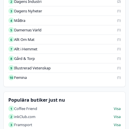
Dagens Industri
2
(2)
Dagens Nyheter
3
(1)
MåBra
4
(1)
Damernas Värld
5
(1)
Allt Om Mat
6
(1)
Allt i Hemmet
7
(1)
Gård & Torp
8
(1)
Illustrerad Vetenskap
9
(1)
Femina
10
(1)
Populära butiker just nu
Coffee Friend
Visa
1
inkClub.com
Visa
2
Framsport
Visa
3