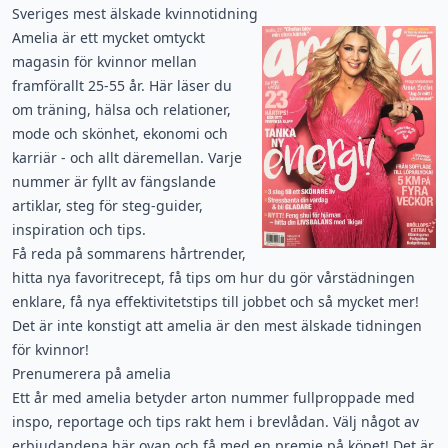
Sveriges mest älskade kvinnotidning
Amelia är ett mycket omtyckt
magasin för kvinnor mellan
framförallt 25-55 år. Här läser du
om träning, hälsa och relationer,
mode och skönhet, ekonomi och
karriär - och allt däremellan. Varje
nummer är fyllt av fängslande
artiklar, steg för steg-guider,
inspiration och tips.
Få reda på sommarens hårtrender,
hitta nya favoritrecept, få tips om hur du gör vårstädningen
enklare, få nya effektivitetstips till jobbet och så mycket mer!
Det är inte konstigt att amelia är den mest älskade tidningen
för kvinnor!
Prenumerera på amelia
Ett år med amelia betyder arton nummer fullproppade med
inspo, reportage och tips rakt hem i brevlådan. Välj något av
erbjudandena här ovan och få med en premie på köpet! Det är