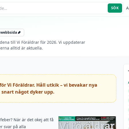
A
SÖK
 webbsida
na till Vi Föräldrar för 2026. Vi uppdaterar
na alltid är aktuella.
ör Vi Föräldrar. Håll utkik – vi bevakar nya
 snart något dyker upp.
feber? När är det okej att få
r svar på alla