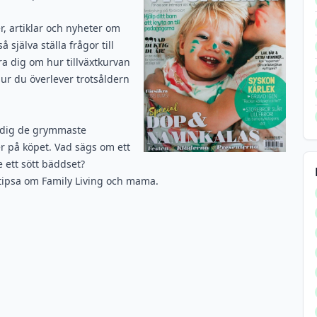
r, artiklar och nyheter om
 själva ställa frågor till
ra dig om hur tillväxtkurvan
ur du överlever trotsåldern
i dig de grymmaste
 på köpet. Vad sägs om ett
e ett sött bäddset?
 tipsa om
Family Living
och
mama
.