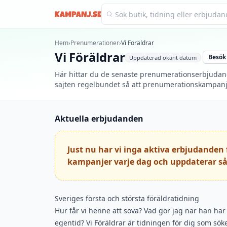
Kampanj.se
Hem
›
Prenumerationer
›
Vi Föräldrar
Vi Föräldrar
Besök
Uppdaterad
okänt datum
Här hittar du de senaste prenumerationserbjudande
sajten regelbundet så att prenumerationskampanjer
Aktuella erbjudanden
Just nu har vi inga aktiva erbjudanden f
kampanjer varje dag och uppdaterar så
Sveriges första och största föräldratidning
Hur får vi henne att sova? Vad gör jag när han har 
egentid? Vi Föräldrar är tidningen för dig som söke