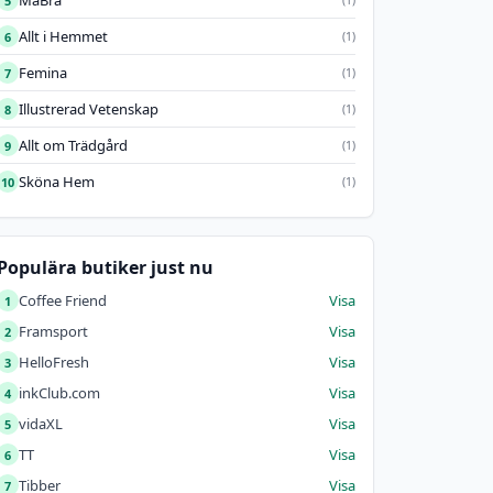
MåBra
5
Allt i Hemmet
6
(1)
Femina
7
(1)
Illustrerad Vetenskap
8
(1)
Allt om Trädgård
9
(1)
Sköna Hem
10
(1)
Populära butiker just nu
Coffee Friend
Visa
1
Framsport
Visa
2
HelloFresh
Visa
3
inkClub.com
Visa
4
vidaXL
Visa
5
TT
Visa
6
Tibber
Visa
7