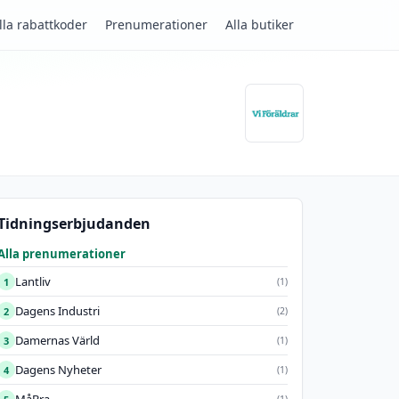
lla rabattkoder
Prenumerationer
Alla butiker
Tidningserbjudanden
Alla prenumerationer
Lantliv
1
(1)
Dagens Industri
2
(2)
Damernas Värld
3
(1)
Dagens Nyheter
4
(1)
(1)