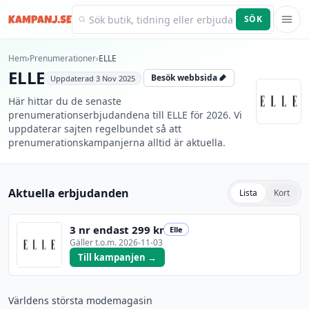
SÖK
Kampanj.se
Hem
›
Prenumerationer
›
ELLE
ELLE
Besök webbsida
Uppdaterad
3 Nov 2025
Här hittar du de senaste
prenumerationserbjudandena till ELLE för 2026. Vi
uppdaterar sajten regelbundet så att
prenumerationskampanjerna alltid är aktuella.
Aktuella erbjudanden
Lista
Kort
3 nr endast 299 kr
Elle
Gäller t.o.m.
2026-11-03
Till kampanjen →
Världens största modemagasin