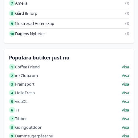
Amelia
7
(1)
Gård & Torp
8
(1)
Illustrerad Vetenskap
9
(1)
Dagens Nyheter
10
(1)
Populära butiker just nu
Coffee Friend
Visa
1
inkClub.com
Visa
2
Framsport
Visa
3
HelloFresh
Visa
4
vidaXL
Visa
5
TT
Visa
6
Tibber
Visa
7
Goingoutdoor
Visa
8
Dammsugarpåsar.nu
Visa
9