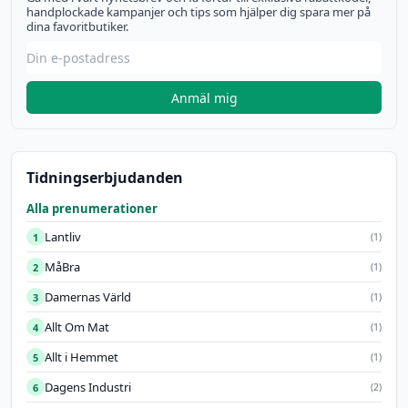
handplockade kampanjer och tips som hjälper dig spara mer på
dina favoritbutiker.
Anmäl mig
Tidningserbjudanden
Alla prenumerationer
Lantliv
1
(1)
MåBra
2
(1)
Damernas Värld
3
(1)
Allt Om Mat
4
(1)
Allt i Hemmet
5
(1)
Dagens Industri
6
(2)