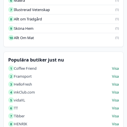
MåBra
6
(1)
Illustrerad Vetenskap
7
(1)
Allt om Trädgård
8
(1)
Sköna Hem
9
(1)
Allt Om Mat
10
(1)
Populära butiker just nu
Coffee Friend
Visa
1
Framsport
Visa
2
HelloFresh
Visa
3
inkClub.com
Visa
4
vidaXL
Visa
5
TT
Visa
6
Tibber
Visa
7
HENRIK
Visa
8