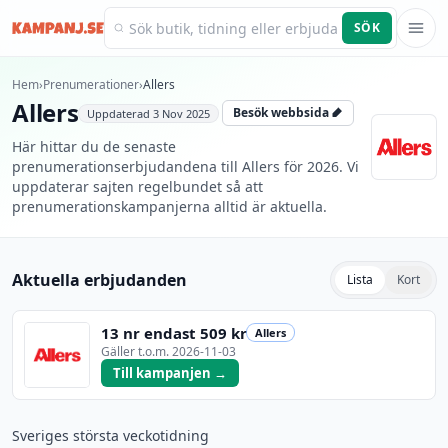
SÖK
Kampanj.se
Hem
›
Prenumerationer
›
Allers
Allers
Besök webbsida
Uppdaterad
3 Nov 2025
Här hittar du de senaste
prenumerationserbjudandena till Allers för 2026. Vi
uppdaterar sajten regelbundet så att
prenumerationskampanjerna alltid är aktuella.
Aktuella erbjudanden
Lista
Kort
13 nr endast 509 kr
Allers
Gäller t.o.m.
2026-11-03
Till kampanjen →
Sveriges största veckotidning