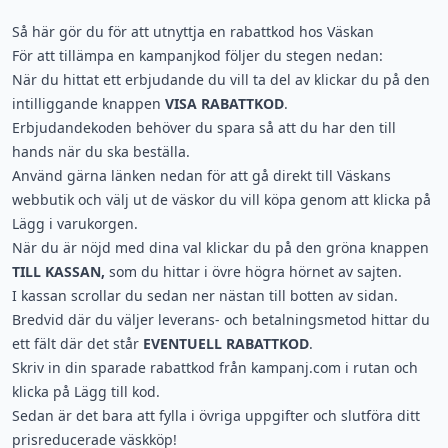
Så här gör du för att utnyttja en rabattkod hos Väskan
För att tillämpa en kampanjkod följer du stegen nedan:
När du hittat ett erbjudande du vill ta del av klickar du på den
intilliggande knappen
VISA RABATTKOD
.
Erbjudandekoden behöver du spara så att du har den till
hands när du ska beställa.
Använd gärna länken nedan för att gå direkt till Väskans
webbutik och välj ut de väskor du vill köpa genom att klicka på
Lägg i varukorgen.
När du är nöjd med dina val klickar du på den gröna knappen
TILL KASSAN,
som du hittar i övre högra hörnet av sajten.
I kassan scrollar du sedan ner nästan till botten av sidan.
Bredvid där du väljer leverans- och betalningsmetod hittar du
ett fält där det står
EVENTUELL RABATTKOD
.
Skriv in din sparade rabattkod från kampanj.com i rutan och
klicka på Lägg till kod.
Sedan är det bara att fylla i övriga uppgifter och slutföra ditt
prisreducerade väskköp!