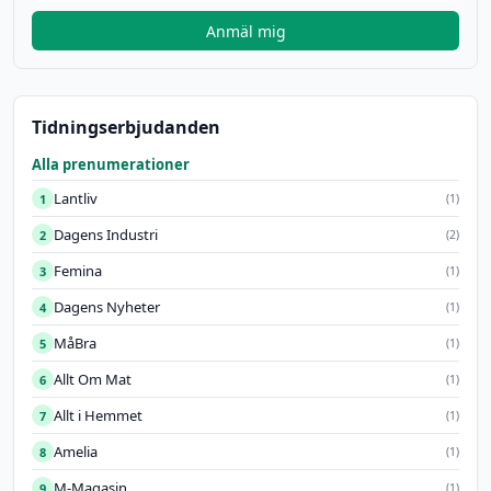
Anmäl mig
Tidningserbjudanden
Alla prenumerationer
Lantliv
1
(1)
Dagens Industri
2
(2)
Femina
3
(1)
Dagens Nyheter
4
(1)
MåBra
5
(1)
Allt Om Mat
6
(1)
Allt i Hemmet
7
(1)
Amelia
8
(1)
M-Magasin
9
(1)