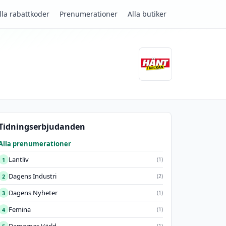
lla rabattkoder
Prenumerationer
Alla butiker
Tidningserbjudanden
Alla prenumerationer
Lantliv
1
(1)
Dagens Industri
2
(2)
Dagens Nyheter
3
(1)
Femina
4
(1)
(1)