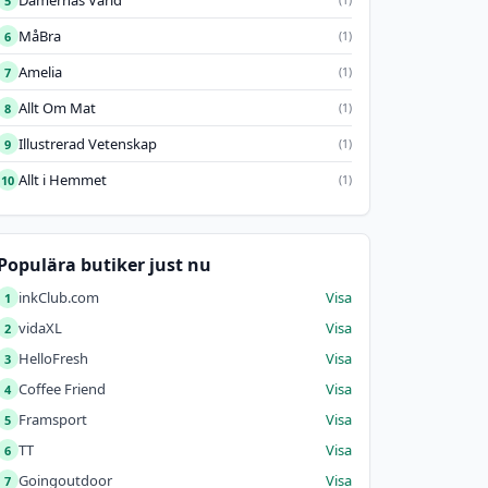
Damernas Värld
5
MåBra
6
(1)
Amelia
7
(1)
Allt Om Mat
8
(1)
Illustrerad Vetenskap
9
(1)
Allt i Hemmet
10
(1)
Populära butiker just nu
inkClub.com
Visa
1
vidaXL
Visa
2
HelloFresh
Visa
3
Coffee Friend
Visa
4
Framsport
Visa
5
TT
Visa
6
Goingoutdoor
Visa
7