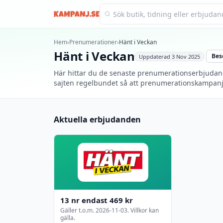
Kampanj.se
Hem
›
Prenumerationer
›
Hänt i Veckan
Hänt i Veckan
Bes
Uppdaterad
3 Nov 2025
Här hittar du de senaste prenumerationserbjudande
sajten regelbundet så att prenumerationskampanjer
Aktuella erbjudanden
13 nr endast 469 kr
Gäller t.o.m.
2026-11-03
. Villkor kan
gälla.