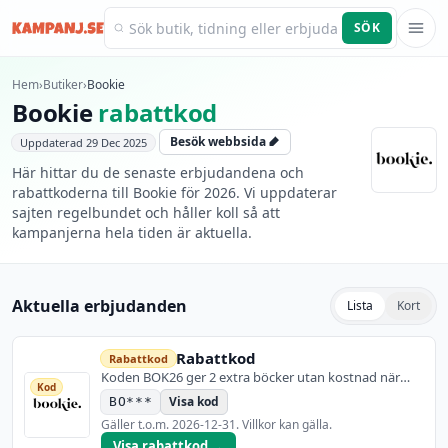
SÖK
Kampanj.se
Hem
›
Butiker
›
Bookie
Bookie
rabattkod
Besök webbsida
Uppdaterad
29 Dec 2025
Här hittar du de senaste erbjudandena och
rabattkoderna till Bookie för 2026. Vi uppdaterar
sajten regelbundet och håller koll så att
kampanjerna hela tiden är aktuella.
Aktuella erbjudanden
Lista
Kort
Rabattkod
Rabattkod
Koden BOK26 ger 2 extra böcker utan kostnad när
Kod
man startar en 6- eller 12-månaders prenumeration.
Visa kod
BO***
Gäller nya prenumeranter. Inte giltig för
prenumerationsforme...
Gäller t.o.m.
2026-12-31
. Villkor kan gälla.
Visa rabattkod →