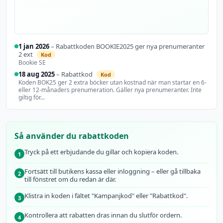
1 jan 2026
– Rabattkoden BOOKIE2025 ger nya prenumeranter
2 ext
Kod
Bookie SE
18 aug 2025
– Rabattkod
Kod
Koden BOK25 ger 2 extra böcker utan kostnad när man startar en 6-
eller 12-månaders prenumeration. Gäller nya prenumeranter. Inte
giltig för...
18 aug
1 jan 2026
2025
Rabattkoden
BO…
Rabattkod
Så använder du rabattkoden
Tryck på ett erbjudande du gillar och kopiera koden.
1
Fortsätt till butikens kassa eller inloggning – eller gå tillbaka
2
till fönstret om du redan är där.
Klistra in koden i fältet "Kampanjkod" eller "Rabattkod".
3
Kontrollera att rabatten dras innan du slutför ordern.
4