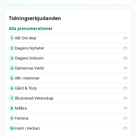
Tidningserbjudanden
Alla prenumerationer
Allt Om Mat
1
(1)
Dagens Nyheter
2
(1)
Dagens Industri
3
(2)
Damernas Värld
4
(1)
Allt i Hemmet
5
(1)
Gård & Torp
6
(1)
Illustrerad Vetenskap
7
(1)
MåBra
8
(1)
Femina
9
(1)
Hänt i Veckan
10
(1)