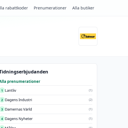
lla rabattkoder
Prenumerationer
Alla butiker
Tidningserbjudanden
Alla prenumerationer
Lantliv
1
(1)
Dagens Industri
2
(2)
Damernas Värld
3
(1)
Dagens Nyheter
4
(1)
(1)