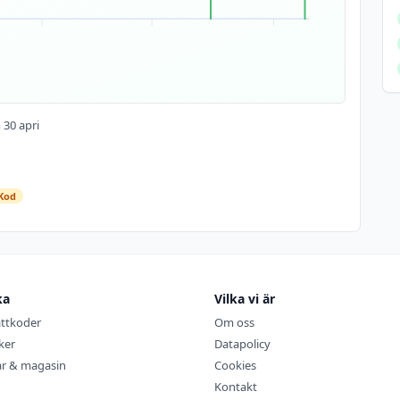
 30 apri
Kod
16
9 apr
mar
2026
2026
1000:-
rabatt
500 kr
…
rabatt
ka
Vilka vi är
…
attkoder
Om oss
iker
Datapolicy
ar & magasin
Cookies
Kontakt