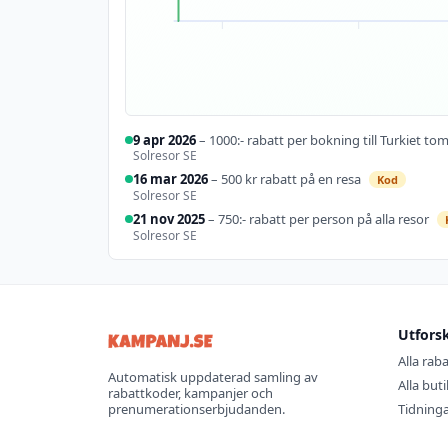
9 apr 2026
– 1000:- rabatt per bokning till Turkiet tom
Solresor SE
16 mar 2026
– 500 kr rabatt på en resa
Kod
Solresor SE
21 nov 2025
– 750:- rabatt per person på alla resor
Solresor SE
21
nov
2025
750:-
rabatt
Utfors
p…
Alla rab
Automatisk uppdaterad samling av
Alla but
rabattkoder, kampanjer och
prenumerationserbjudanden.
Tidning