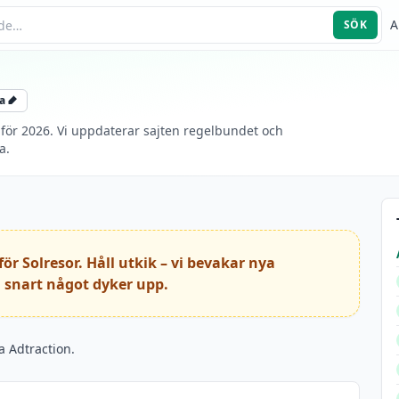
A
SÖK
a
 för 2026. Vi uppdaterar sajten regelbundet och
a.
ör Solresor. Håll utkik – vi bevakar nya
 snart något dyker upp.
a Adtraction.