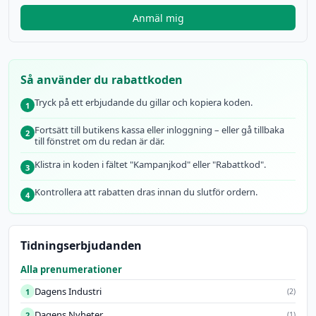
Anmäl mig
Så använder du rabattkoden
Tryck på ett erbjudande du gillar och kopiera koden.
1
Fortsätt till butikens kassa eller inloggning – eller gå tillbaka
2
till fönstret om du redan är där.
Klistra in koden i fältet "Kampanjkod" eller "Rabattkod".
3
Kontrollera att rabatten dras innan du slutför ordern.
4
Tidningserbjudanden
Alla prenumerationer
Dagens Industri
1
(2)
Dagens Nyheter
2
(1)