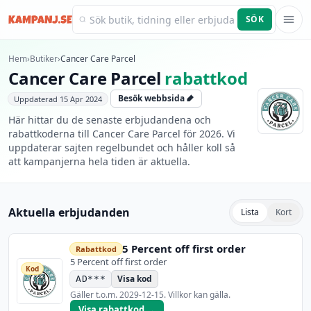
SÖK
Kampanj.se
Hem
›
Butiker
›
Cancer Care Parcel
Cancer Care Parcel
rabattkod
Besök webbsida
Uppdaterad
15 Apr 2024
Här hittar du de senaste erbjudandena och
rabattkoderna till Cancer Care Parcel för 2026. Vi
uppdaterar sajten regelbundet och håller koll så
att kampanjerna hela tiden är aktuella.
Aktuella erbjudanden
Lista
Kort
5 Percent off first order
Rabattkod
5 Percent off first order
Kod
Visa kod
AD***
Gäller t.o.m.
2029-12-15
. Villkor kan gälla.
Visa rabattkod →