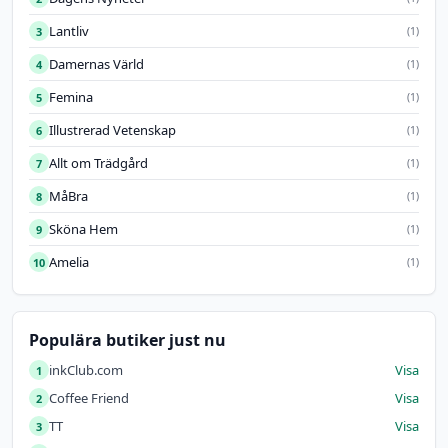
Lantliv
3
(1)
Damernas Värld
4
(1)
Femina
5
(1)
Illustrerad Vetenskap
6
(1)
Allt om Trädgård
7
(1)
MåBra
8
(1)
Sköna Hem
9
(1)
Amelia
10
(1)
Populära butiker just nu
inkClub.com
Visa
1
Coffee Friend
Visa
2
TT
Visa
3